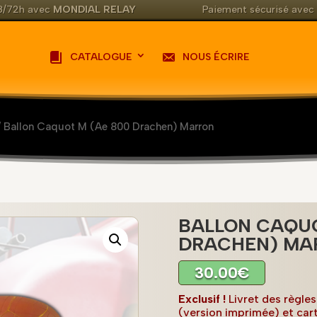
48/72h avec
MONDIAL RELAY
Paiement sécurisé avec
CATALOGUE
NOUS ÉCRIRE
 Ballon Caquot M (Ae 800 Drachen) Marron
BALLON CAQUO
DRACHEN) MA
30.00
€
Exclusif !
Livret des règles
(version imprimée) et car