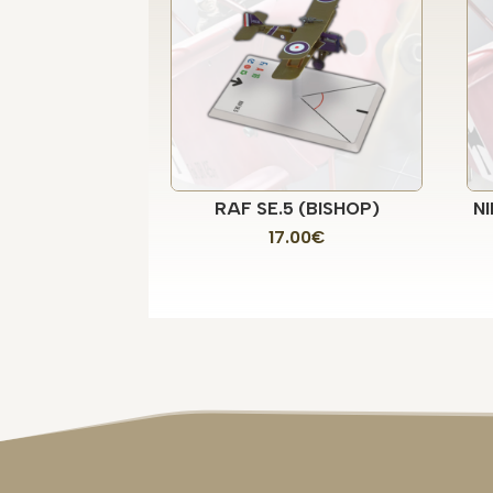
RAF SE.5 (BISHOP)
NI
17.00
€