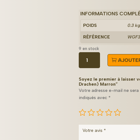
INFORMATIONS COMPL
POIDS
0.3 k
RÉFÉRENCE
WGF3
9 en stock
quantité
AJOUTER
de
Ballon
Caquot
Soyez le premier à laisser 
M
Drachen) Marron”
Votre adresse e-mail ne sera 
(Ae
indiqués avec
*
800
Drachen)
Marron