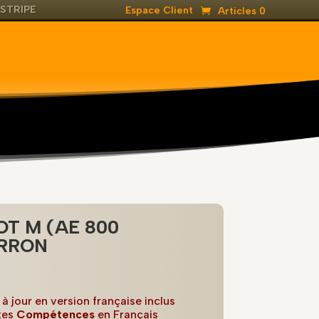
STRIPE
Espace Client
Articles 0
T M (AE 800
RRON
 à jour en version française inclus
tes
Compétences
en Français