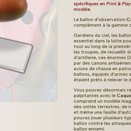
spécifiques en
Print & Pla
modèle.
Le ballon d’observation
C
complément à la gamme d
Gardiens du ciel, les ball
essentiel dans la lutte po
tout au long de la premiè
les troupes, de recueillir 
d’artillerie, ces énormes
par des canons antiaérien
avions de chasse en patro
ballons, équipés d’armes s
étaient prêts à relever le 
Vous pouvez désormais rec
palpitantes avec le
Caquo
comprend un modèle magni
des unités terrestres, de 
et même une feuille d’aut
pouvez jouer plusieurs t
ballon contre les attaqu
ballon ennemi.