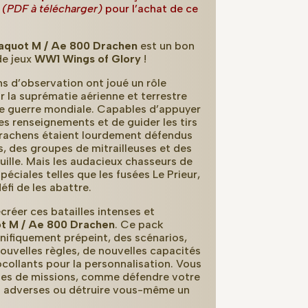
y (PDF à télécharger)
pour l’achat de ce
aquot M / Ae 800 Drachen
est un bon
e jeux
WW1 Wings of Glory
!
ons d’observation ont joué un rôle
ur la suprématie aérienne et terrestre
re guerre mondiale. Capables d’appuyer
des renseignements et de guider les tirs
 Drachens étaient lourdement défendus
s, des groupes de mitrailleuses et des
uille. Mais les audacieux chasseurs de
péciales telles que les fusées Le Prieur,
défi de les abattre.
réer ces batailles intenses et
t M / Ae 800 Drachen
. Ce pack
fiquement prépeint, des scénarios,
nouvelles règles, de nouvelles capacités
ocollants pour la personnalisation. Vous
ypes de missions, comme défendre votre
es adverses ou détruire vous-même un