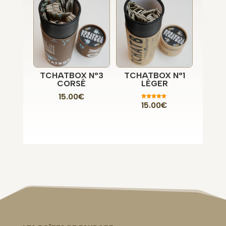
TCHATBOX N°3
TCHATBOX N°1
CORSÉ
LÉGER
15.00
€
15.00
€
Note
5.00
sur 5