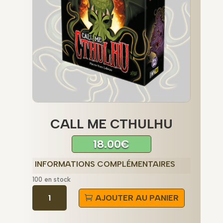
CALL ME CTHULHU
18.00
€
INFORMATIONS COMPLÉMENTAIRES
100 en stock
quantité
AJOUTER AU PANIER
de
Call