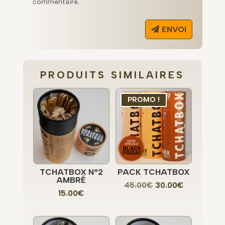
commentaire.
ENVOI
PRODUITS SIMILAIRES
PROMO !
TCHATBOX N°2
PACK TCHATBOX
AMBRÉ
Le
Le
45.00
€
30.00
€
15.00
€
prix
prix
initial
actuel
était :
est :
45.00€.
30.00€.