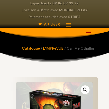
Ligne directe
09 86 07 33 79
Livraison 48/72h avec
MONDIAL RELAY
Paiement sécurisé avec
STRIPE
Articles 0
Catalogue
/
L'IMPRéVUE
/ Call Me Cthulhu