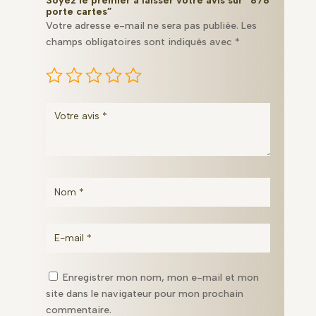
878
Soyez le premier à laisser votre avis sur “878
porte cartes”
porte
Votre adresse e-mail ne sera pas publiée.
Les
cartes
champs obligatoires sont indiqués avec
*
Enregistrer mon nom, mon e-mail et mon
site dans le navigateur pour mon prochain
commentaire.