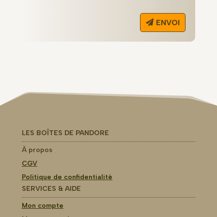
ENVOI
LES BOÎTES DE PANDORE
À
propos
CGV
Politique de confidentialité
SERVICES & AIDE
Mon compte